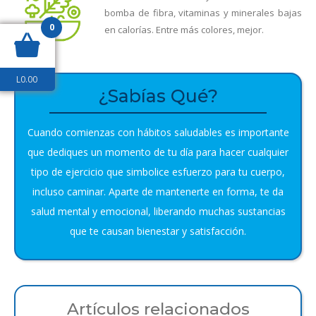
bomba de fibra, vitaminas y minerales bajas
0
en calorías. Entre más colores, mejor.
L
0.00
¿Sabías Qué?
Cuando comienzas con hábitos saludables es importante
que dediques un momento de tu día para hacer cualquier
tipo de ejercicio que simbolice esfuerzo para tu cuerpo,
incluso caminar. Aparte de mantenerte en forma, te da
salud mental y emocional, liberando muchas sustancias
que te causan bienestar y satisfacción.
Artículos relacionados