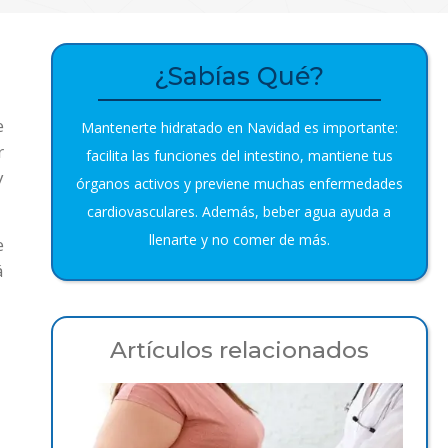
¿Sabías Qué?
e
Mantenerte hidratado en Navidad es importante:
r
facilita las funciones del intestino, mantiene tus
y
órganos activos y previene muchas enfermedades
cardiovasculares. Además, beber agua ayuda a
llenarte y no comer de más.
e
á
Artículos relacionados