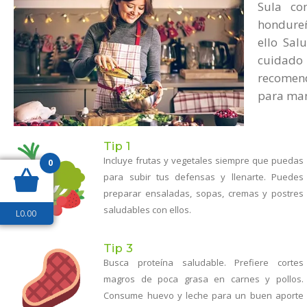
Sula co
hondureñ
ello Sal
cuidado 
recomend
para mant
Tip 1
Incluye frutas y vegetales siempre que puedas
0
para subir tus defensas y llenarte. Puedes
preparar ensaladas, sopas, cremas y postres
saludables con ellos.
L
0.00
Tip 3
Busca proteína saludable. Prefiere cortes
magros de poca grasa en carnes y pollos.
Consume huevo y leche para un buen aporte