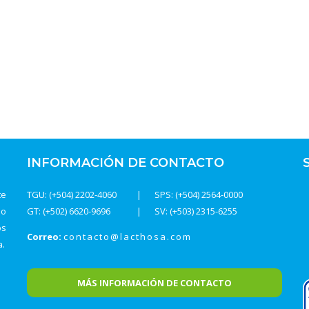
INFORMACIÓN DE CONTACTO
te
TGU: (+504) 2202-4060
SPS: (+504) 2564-0000
do
GT: (+502) 6620-9696
SV: (+503) 2315-6255
os
Correo:
contacto@lacthosa.com
a.
MÁS INFORMACIÓN DE CONTACTO