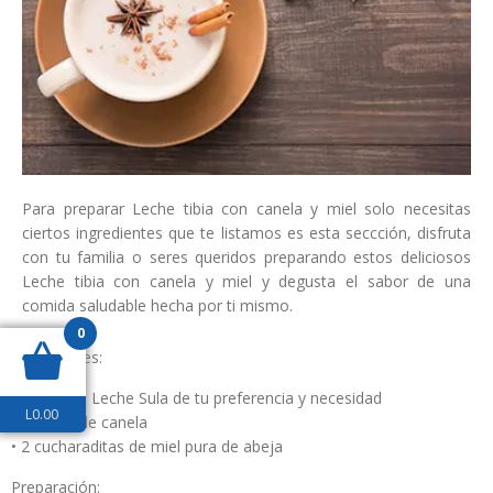
Para preparar Leche tibia con canela y miel solo necesitas
ciertos ingredientes que te listamos es esta seccción, disfruta
con tu familia o seres queridos preparando estos deliciosos
Leche tibia con canela y miel y degusta el sabor de una
comida saludable hecha por ti mismo.
0
Ingredientes:
• 1 taza de Leche Sula de tu preferencia y necesidad
L
0.00
• 1 astilla de canela
• 2 cucharaditas de miel pura de abeja
Preparación: