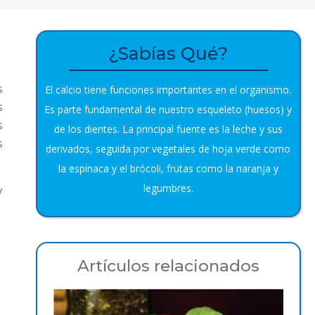
¿Sabías Qué?
s
El calcio tiene funciones importantes en el organismo.
s
Es parte fundamental de nuestro esqueleto (huesos) y
s
de los dientes. La principal fuente es la leche y sus
s
derivados, seguida por vegetales de hoja verde como
la espinaca y el brócoli, frutas como la naranja y
legumbres.
y
Artículos relacionados