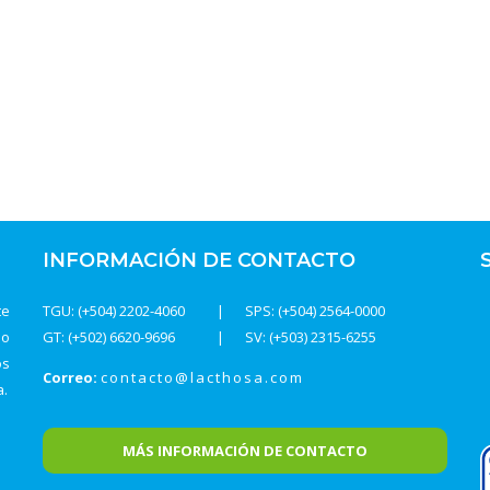
INFORMACIÓN DE CONTACTO
te
TGU: (+504) 2202-4060
SPS: (+504) 2564-0000
do
GT: (+502) 6620-9696
SV: (+503) 2315-6255
os
Correo:
contacto@lacthosa.com
a.
MÁS INFORMACIÓN DE CONTACTO