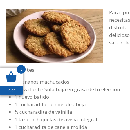
Para pr
necesita
disfrut
delicios
sabor de
Ingredientes:
0
2 bananos machucados
¼ taza Leche Sula baja en grasa de tu elección
L
0.00
1 huevo batido
1 cucharadita de miel de abeja
½ cucharadita de vainilla
1 taza de hojuelas de avena integral
1 cucharadita de canela molida