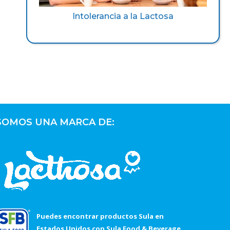
Intolerancia a la Lactosa
SOMOS UNA MARCA DE:
Puedes encontrar productos Sula en
Estados Unidos con Sula Food & Beverage