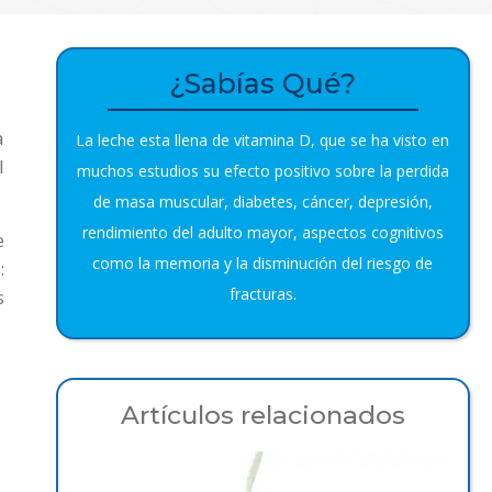
¿Sabías Qué?
a
La leche esta llena de vitamina D, que se ha visto en
l
muchos estudios su efecto positivo sobre la perdida
de masa muscular, diabetes, cáncer, depresión,
rendimiento del adulto mayor, aspectos cognitivos
e
como la memoria y la disminución del riesgo de
:
fracturas.
s
Artículos relacionados