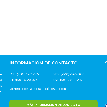
INFORMACIÓN DE CONTACTO
te
TGU: (+504) 2202-4060
SPS: (+504) 2564-0000
do
GT: (+502) 6620-9696
SV: (+503) 2315-6255
os
Correo:
contacto@lacthosa.com
a.
MÁS INFORMACIÓN DE CONTACTO