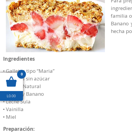
Para pre
ingredie
familia 
Banano 
hecha po
Ingredientes
• Galletas tipo “Maria”
0
• Granola sin azúcar
• Yogurt Natural
• Moras y Banano
L
0.00
• Leche Sula
• Vainilla
• Miel
Preparación: