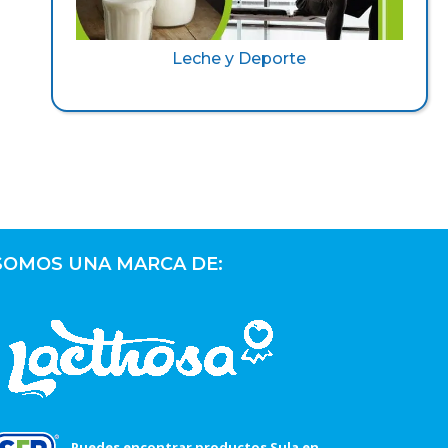
Leche y Deporte
SOMOS UNA MARCA DE:
Puedes encontrar productos Sula en