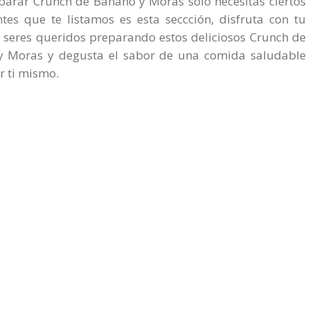
parar Crunch de Banano y Moras solo necesitas ciertos
ntes que te listamos es esta seccción, disfruta con tu
o seres queridos preparando estos deliciosos Crunch de
y Moras y degusta el sabor de una comida saludable
r ti mismo.