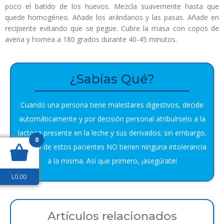
poco el batido de los huevos. Mezcla suavemente hasta que
quede homogéneo. Añade los arándanos y las pasas. Añade en
recipiente evitando que se pegue. Cubre la masa con copos de
avena y hornea a 180 grados durante 40-45 minutos.
¿Sabías Qué?
Cuando una persona tiene malestares digestivos, decide
automáticamente y por decisión personal atribuírselo a la
lactosa presente en la leche y sus derivados; sin embargo,
0
un 38% de estos pacientes NO tienen ninguna intolerancia
a la misma. Así que primero, ¡asegúrate!
L
0.00
Artículos relacionados