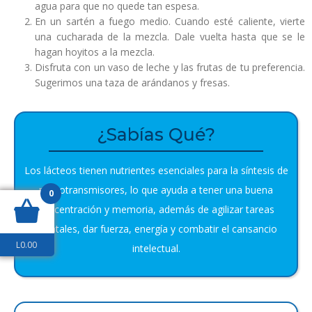
agua para que no quede tan espesa.
En un sartén a fuego medio. Cuando esté caliente, vierte
una cucharada de la mezcla. Dale vuelta hasta que se le
hagan hoyitos a la mezcla.
Disfruta con un vaso de leche y las frutas de tu preferencia.
Sugerimos una taza de arándanos y fresas.
¿Sabías Qué?
Los lácteos tienen nutrientes esenciales para la síntesis de
neurotransmisores, lo que ayuda a tener una buena
0
concentración y memoria, además de agilizar tareas
mentales, dar fuerza, energía y combatir el cansancio
L
0.00
intelectual.