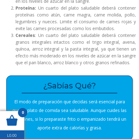
en los niveles de azúcar en la sangre.
Proteína:
Un cuarto del plato saludable deberá contener
proteínas como atún, carne magra, carne molida, pollo,
legumbres y nueces. Limite el consumo de carnes rojas y
evite las carnes procesadas como los embutidos.
Cereales
: Un cuarto del plato saludable deberá contener
granos integrales intactos como el trigo integral, avena,
quínoa, arroz integral y la pasta integral, ya que tienen un
efecto más moderado en los niveles de azúcar en la sangre
que el pan blanco, arroz blanco y otros granos refinados.
¿Sabías Qué?
El modo de preparación que decidas será esencial para
que un plato de comida sea saludable. Aunque cuides las
0
porciones, si lo preparaste frito o empanizado tendrá un
aporte extra de calorías y grasa.
L
0.00