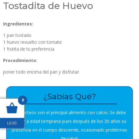
Tostadita de Huevo
Ingredientes:
1 pan tostado
1 huevo revuelto con tomate
1 frutita de tu preferencia
Procedimiento:
poner todo encima del pan y disfrutar.
¿Sabías Qué?
0
Los lácteos son el principal alimento con calcio. Se debe
tomar a edad temprana pues después de los 30 años su
L
0.00
presencia en el cuerpo desciende, ocasionado problemas
de salud.