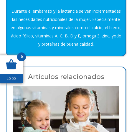
Durante el embarazo y la lactancia se ven incrementadas
las necesidades nutricionales de la mujer. Especialmente
en algunas vitaminas y minerales como el calcio, el hierro,
ácido fólico, vitaminas A, C, B, D y E, omega 3, zinc, yodo
y proteínas de buena calidad.
0
Artículos relacionados
L
0.00