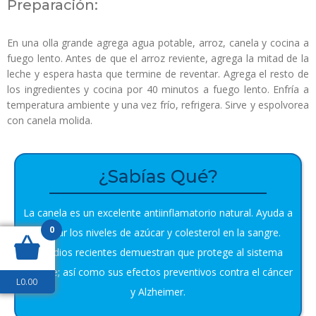
Preparación:
En una olla grande agrega agua potable, arroz, canela y cocina a
fuego lento. Antes de que el arroz reviente, agrega la mitad de la
leche y espera hasta que termine de reventar. Agrega el resto de
los ingredientes y cocina por 40 minutos a fuego lento. Enfría a
temperatura ambiente y una vez frío, refrigera. Sirve y espolvorea
con canela molida.
¿Sabías Qué?
La canela es un excelente antiinflamatorio natural. Ayuda a
0
regular los niveles de azúcar y colesterol en la sangre.
Estudios recientes demuestran que protege al sistema
inmune; así como sus efectos preventivos contra el cáncer
L
0.00
y Alzheimer.