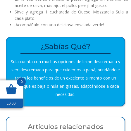
aceite de oliva, más ajo, el pollo, perejil al gusto.
Sirve y agrega 1 cucharada de Queso Mozzarella Sula a
cada plato.
¡Acompáñalo con una deliciosa ensalada verde!
¿Sabías Qué?
Sula cuenta con muchas opciones de leche descremada y
semidescremada para que cuidemos a papá, brindándole
todos los beneficios de un excelente alimento con un
0
extra: que es baja o nula en grasas, adaptándose a cada
necesidad.
L
0.00
Artículos relacionados