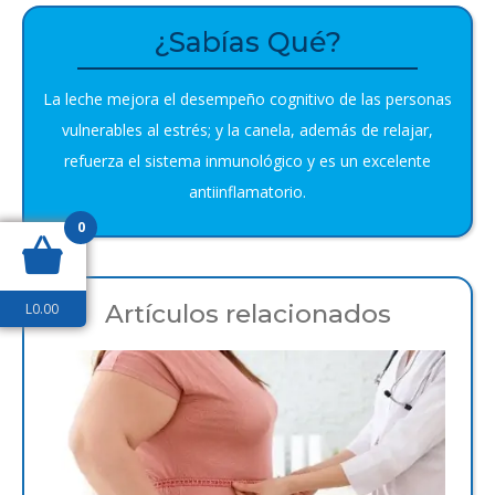
¿Sabías Qué?
La leche mejora el desempeño cognitivo de las personas
vulnerables al estrés; y la canela, además de relajar,
refuerza el sistema inmunológico y es un excelente
antiinflamatorio.
0
Artículos relacionados
L
0.00