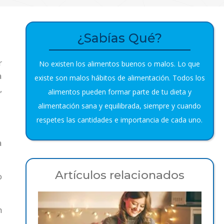
¿Sabías Qué?
r
No existen los alimentos buenos o malos. Lo que
a
existe son malos hábitos de alimentación. Todos los
,
alimentos pueden formar parte de tu dieta y
alimentación sana y equilibrada, siempre y cuando
respetes las cantidades e importancia de cada uno.
a
Artículos relacionados
o
n