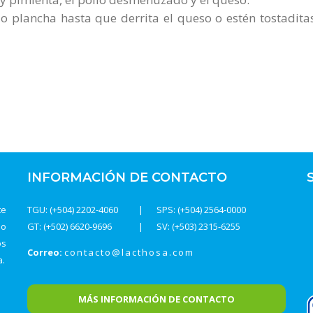
n o plancha hasta que derrita el queso o estén tostadita
INFORMACIÓN DE CONTACTO
te
TGU: (+504) 2202-4060
SPS: (+504) 2564-0000
do
GT: (+502) 6620-9696
SV: (+503) 2315-6255
os
Correo:
contacto@lacthosa.com
a.
MÁS INFORMACIÓN DE CONTACTO