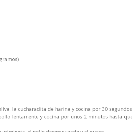
 gramos)
oliva, la cucharadita de harina y cocina por 30 segundos
pollo lentamente y cocina por unos 2 minutos hasta qu
l y pimienta, el pollo desmenuzado y el queso.