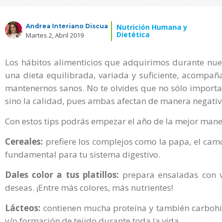
Andrea Interiano Discua
Nutrición Humana y
Dietética
Martes 2, Abril 2019
Los hábitos alimenticios que adquirimos durante nues
una dieta equilibrada, variada y suficiente, acompaña
mantenernos sanos. No te olvides que no sólo import
sino la calidad, pues ambas afectan de manera negativa
Con estos tips podrás empezar el año de la mejor mane
Cereales:
prefiere los complejos como la papa, el camot
fundamental para tu sistema digestivo.
Dales color a tus platillos:
prepara ensaladas con va
deseas. ¡Entre más colores, más nutrientes!
Lácteos:
contienen mucha proteína y también carbohid
y/o formación de tejido durante toda la vida.