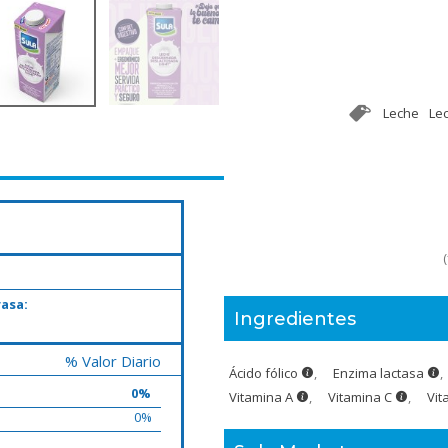
Leche
Le
(
rasa:
Ingredientes
% Valor Diario
Ácido fólico
,
Enzima lactasa
,
0%
Vitamina A
,
Vitamina C
,
Vit
0%