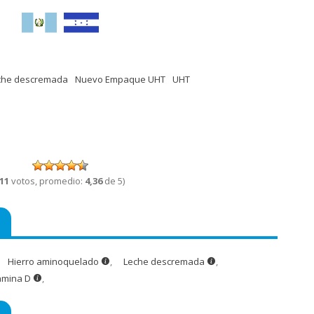
che descremada
Nuevo Empaque UHT
UHT
11
votos, promedio:
4,36
de 5)
Hierro aminoquelado
,
Leche descremada
,
amina D
,