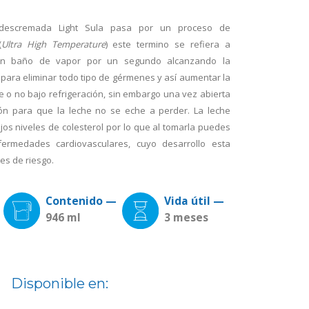
 descremada Light Sula pasa por un proceso de
(
Ultra High Temperature
) este termino se refiera a
un baño de vapor por un segundo alcanzando la
 para eliminar todo tipo de gérmenes y así aumentar la
ste o no bajo refrigeración, sin embargo una vez abierta
ción para que la leche no se eche a perder. La leche
os niveles de colesterol por lo que al tomarla puedes
fermedades cardiovasculares, cuyo desarrollo esta
es de riesgo.
Contenido —
Vida útil —
946 ml
3 meses
Disponible en: