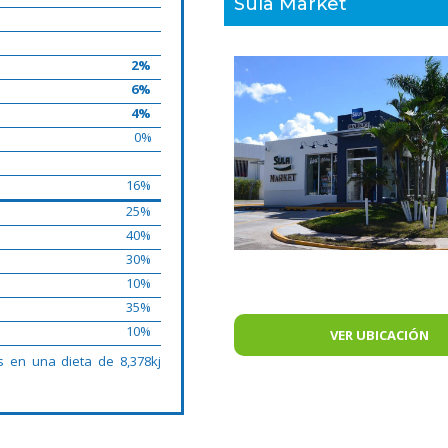
Sula Market
2%
6%
4%
0%
16%
25%
40%
30%
10%
35%
10%
VER UBICACIÓN
s en una dieta de 8,378kj