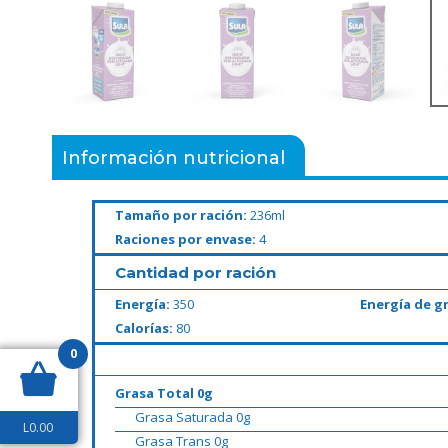
Información nutricional
Tamaño por ración:
236ml
Raciones por envase:
4
Cantidad por ración
Energía:
350
Energía de g
Calorías:
80
0
Grasa Total 0g
Grasa Saturada 0g
L
0.00
Grasa Trans 0g