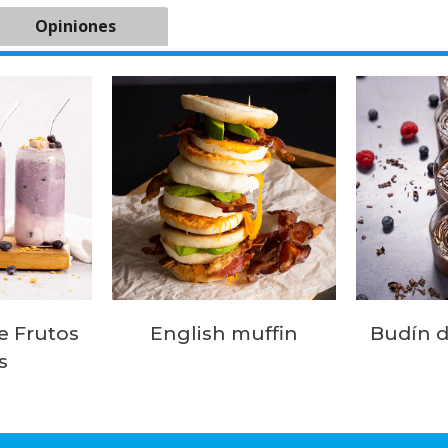
Opiniones
e Frutos
English muffin
Budín d
s