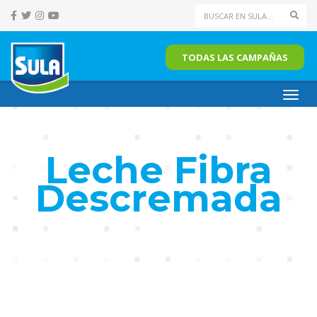
Sear
TODAS LAS CAMPAÑAS
Toggl
navig
Leche Fibra
Descremada