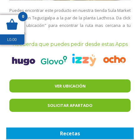
Puedes encontrar este producto en nuestra tienda Sula Market
0
úbicada en Tegucigalpa a la par de la planta Lacthosa. Da click
en "ver ubicación" para encontrar la ruta mas cercana a tu
posición.
L
0.00
Recuerda que puedes pedir desde estas Apps
VER UBICACIÓN
SOLICITAR APARTADO
Recetas