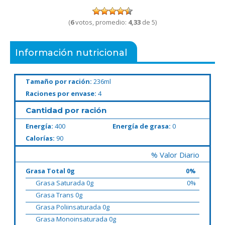
(
6
votos, promedio:
4,33
de 5)
Información nutricional
Tamaño por ración:
236ml
Raciones por envase:
4
Cantidad por ración
Energía:
400
Energía de grasa:
0
Calorías:
90
% Valor Diario
Grasa Total 0g
0%
Grasa Saturada 0g
0%
Grasa Trans 0g
Grasa Poliinsaturada 0g
Grasa Monoinsaturada 0g