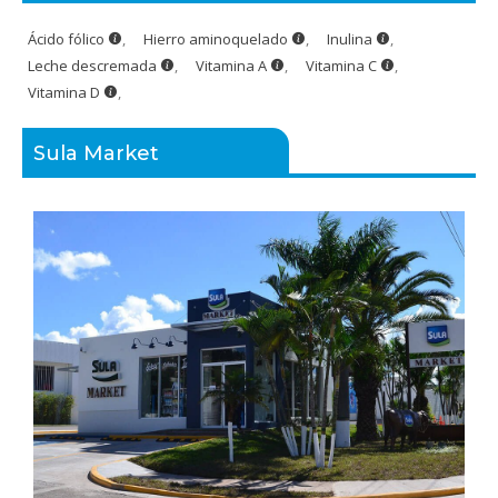
Ácido fólico
,
Hierro aminoquelado
,
Inulina
,
Leche descremada
,
Vitamina A
,
Vitamina C
,
Vitamina D
,
Sula Market