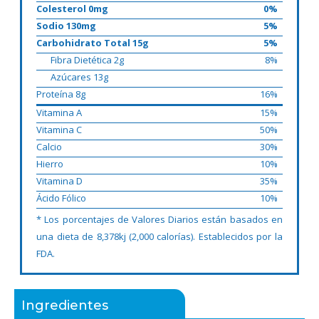
Colesterol 0mg
0%
Sodio 130mg
5%
Carbohidrato Total 15g
5%
Fibra Dietética 2g
8%
Azúcares 13g
Proteína 8g
16%
Vitamina A
15%
Vitamina C
50%
Calcio
30%
Hierro
10%
Vitamina D
35%
Ácido Fólico
10%
* Los porcentajes de Valores Diarios están basados en
una dieta de 8,378kj (2,000 calorías). Establecidos por la
FDA.
Ingredientes