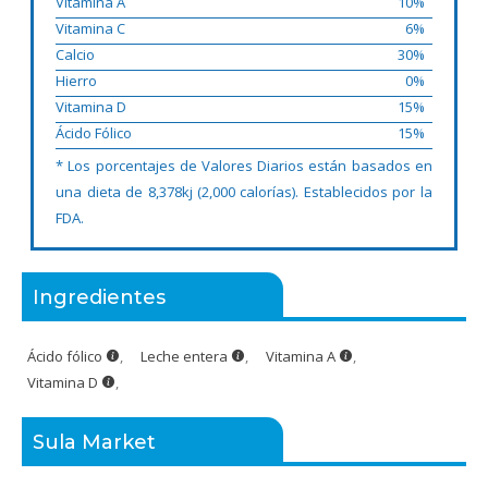
Vitamina A
10%
Vitamina C
6%
Calcio
30%
Hierro
0%
Vitamina D
15%
Ácido Fólico
15%
* Los porcentajes de Valores Diarios están basados en
una dieta de 8,378kj (2,000 calorías). Establecidos por la
FDA.
Ingredientes
Ácido fólico
,
Leche entera
,
Vitamina A
,
Vitamina D
,
Sula Market