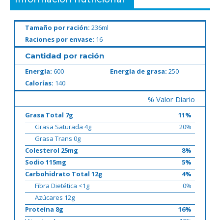
Tamaño por ración:
236ml
Raciones por envase:
16
Cantidad por ración
Energía:
600
Energía de grasa:
250
Calorías:
140
% Valor Diario
Grasa Total 7g
11%
Grasa Saturada 4g
20%
Grasa Trans 0g
Colesterol 25mg
8%
Sodio 115mg
5%
Carbohidrato Total 12g
4%
Fibra Dietética <1g
0%
Azúcares 12g
Proteína 8g
16%