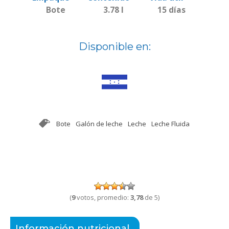
Bote
3.78 l
15 días
Disponible en:
Bote
Galón de leche
Leche
Leche Fluida
(
9
votos, promedio:
3,78
de 5)
Información nutricional