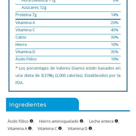
Fibra Dietética <1g
0%
Azúcares 12g
Proteína 7g
14%
Vitamina A
20%
Vitamina C
45%
Calcio
30%
Hierro
10%
Vitamina D
35%
Ácido Fólico
10%
* Los porcentajes de Valores Diarios están basados en
una dieta de 8,378kj (2,000 calorías). Establecidos por la
FDA.
Ingredientes
Ácido fólico
,
Hierro aminoquelado
,
Leche entera
,
Vitamina A
,
Vitamina C
,
Vitamina D
,