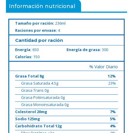
Información nutricional
Tamaño por ración:
236ml
Raciones por envase:
4
Cantidad por ración
Energía:
650
Energía de grasa:
300
Calorías:
150
% Valor Diario
Grasa Total 8g
12%
Grasa Saturada 4.5g
23%
Grasa Trans 0g
Grasa Poliinsaturada 0g
Grasa Monoinsaturada 0g
Colesterol 20mg
7%
Sodio 125mg
5%
Carbohidrato Total 12g
4%