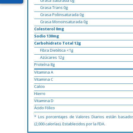
Grasa Saturada 0g
Grasa Trans 0g
Grasa Poliinsaturada 0g
Grasa Monoinsaturada 0g
Colesterol 0mg
Sodio 130mg
Carbohidrato Total 12g
Fibra Dietética <1g
Azúcares 12g
Proteína 8g
Vitamina A
Vitamina C
Calcio
Hierro
Vitamina D
Ácido Fólico
* Los porcentajes de Valores Diarios están basado
(2,000 calorías). Establecidos por la FDA.