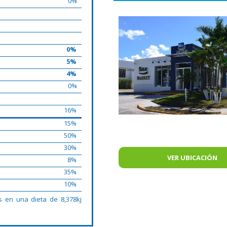
0%
0%
5%
4%
0%
16%
15%
50%
30%
VER UBICACIÓN
8%
35%
10%
s en una dieta de 8,378kj