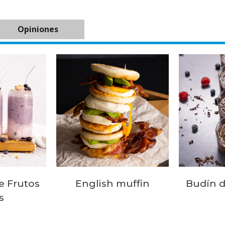
Opiniones
e Frutos
English muffin
Budín d
s