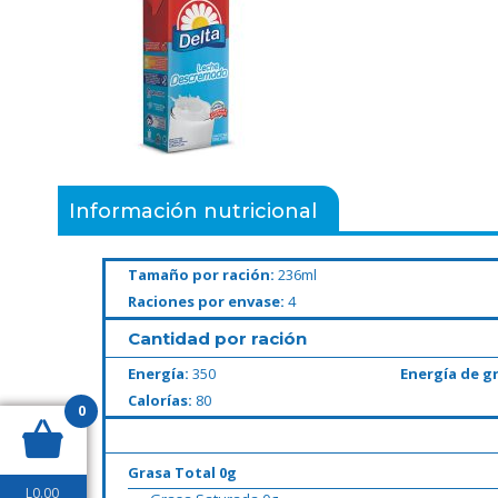
Información nutricional
Tamaño por ración:
236ml
Raciones por envase:
4
Cantidad por ración
Energía:
350
Energía de g
Calorías:
80
0
Grasa Total 0g
L
0.00