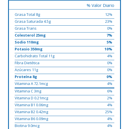
% Valor Diario
Grasa Total 8g
12%
Grasa Saturada 4.5g
23%
Grasa Trans
0%
Colesterol 25mg
7%
Sodio 110mg
5%
Potasio 350mg
10%
Carbohidrato Total 11g
4%
Fibra Dietética
0%
Azúcares 11g
0%
Proteína 8g
0%
Vitamina A 72.1mcg
4%
Vitamina C 3mg
6%
Vitamina D 0.21mcg
2%
Vitamina B1 0.06mg
4%
Vitamina B2 0.42mg
25%
Vitamina B6 0.09mg
4%
Biotina 9.0mcg
4%