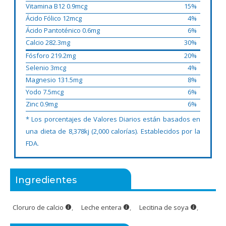
Vitamina B12 0.9mcg
15%
Ácido Fólico 12mcg
4%
Ácido Pantoténico 0.6mg
6%
Calcio 282.3mg
30%
Fósforo 219.2mg
20%
Selenio 3mcg
4%
Magnesio 131.5mg
8%
Yodo 7.5mcg
6%
Zinc 0.9mg
6%
* Los porcentajes de Valores Diarios están basados en
una dieta de 8,378kj (2,000 calorías). Establecidos por la
FDA.
Ingredientes
Cloruro de calcio
,
Leche entera
,
Lecitina de soya
,