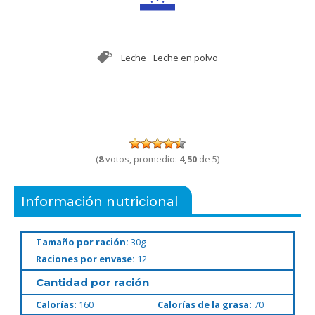
Leche
Leche en polvo
(
8
votos, promedio:
4,50
de 5)
Información nutricional
Tamaño por ración:
30g
Raciones por envase:
12
Cantidad por ración
Calorías:
160
Calorías de la grasa:
70