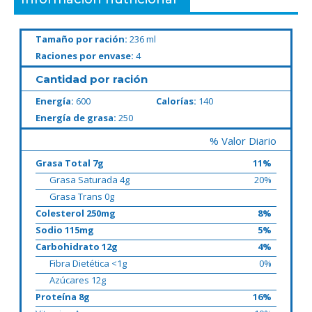
Tamaño por ración:
236 ml
Raciones por envase:
4
Cantidad por ración
Energía:
600
Calorías:
140
Energía de grasa:
250
% Valor Diario
Grasa Total 7g
11%
Grasa Saturada 4g
20%
Grasa Trans 0g
Colesterol 250mg
8%
Sodio 115mg
5%
Carbohidrato 12g
4%
Fibra Dietética <1g
0%
Azúcares 12g
Proteína 8g
16%