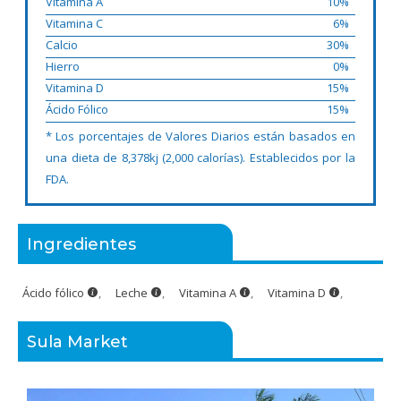
Vitamina A
10%
Vitamina C
6%
Calcio
30%
Hierro
0%
Vitamina D
15%
Ácido Fólico
15%
* Los porcentajes de Valores Diarios están basados en
una dieta de 8,378kj (2,000 calorías). Establecidos por la
FDA.
Ingredientes
Ácido fólico
,
Leche
,
Vitamina A
,
Vitamina D
,
Sula Market