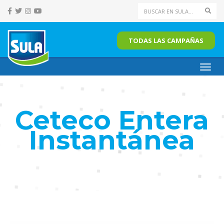
Sear
TODAS LAS CAMPAÑAS
Toggl
navig
Ceteco Entera
Instantánea