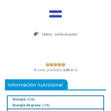
Ceteco
Leche en polvo
(
1
votos, promedio:
5,00
de 5)
Información nutricional
Energía:
550kj
Energía de grasa:
210kj