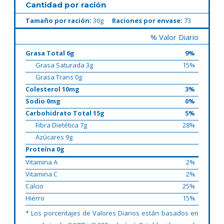
Cantidad por ración
Tamaño por ración:
30g
Raciones por envase:
73
% Valor Diario
Grasa Total 6g
9%
Grasa Saturada 3g
15%
Grasa Trans 0g
Colesterol 10mg
3%
Sodio 0mg
0%
Carbohidrato Total 15g
5%
Fibra Dietética 7g
28%
Azúcares 9g
Proteína 0g
Vitamina A
2%
Vitamina C
2%
Calcio
25%
Hierro
15%
* Los porcentajes de Valores Diarios están basados en