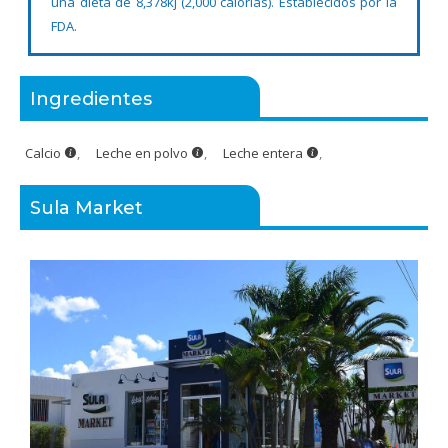
una dieta de 8,378kj (2,000 calorías). Establecidos por la
FDA.
Ingredientes
Calcio
,
Leche en polvo
,
Leche entera
,
Sula Market