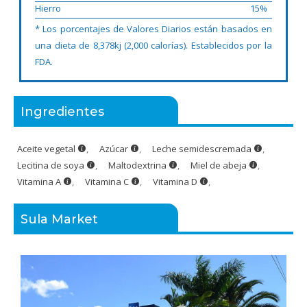
Hierro
15%
* Los porcentajes de Valores Diarios están basados en
una dieta de 8,378kj (2,000 calorías). Establecidos por la
FDA.
Ingredientes
Aceite vegetal
,
Azúcar
,
Leche semidescremada
,
Lecitina de soya
,
Maltodextrina
,
Miel de abeja
,
Vitamina A
,
Vitamina C
,
Vitamina D
,
Sula Market