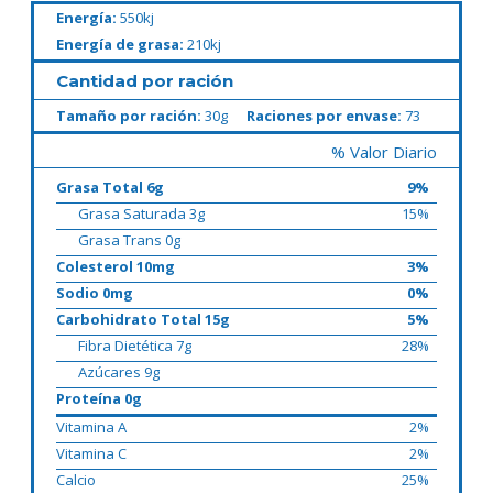
Energía:
550kj
Energía de grasa:
210kj
Cantidad por ración
Tamaño por ración:
30g
Raciones por envase:
73
% Valor Diario
Grasa Total 6g
9%
Grasa Saturada 3g
15%
Grasa Trans 0g
Colesterol 10mg
3%
Sodio 0mg
0%
Carbohidrato Total 15g
5%
Fibra Dietética 7g
28%
Azúcares 9g
Proteína 0g
Vitamina A
2%
Vitamina C
2%
Calcio
25%