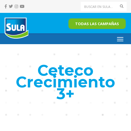
Sear
TODAS LAS CAMPAÑAS
Toggl
navig
Ceteco
Crecimiento
3+