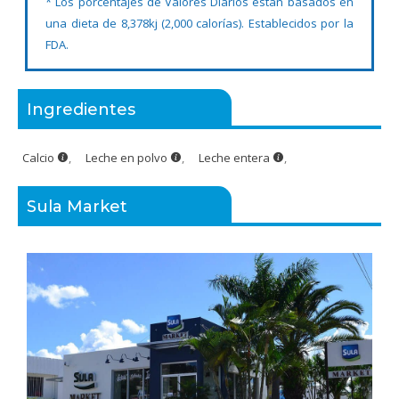
* Los porcentajes de Valores Diarios están basados en
una dieta de 8,378kj (2,000 calorías). Establecidos por la
FDA.
Ingredientes
Calcio
,
Leche en polvo
,
Leche entera
,
Sula Market