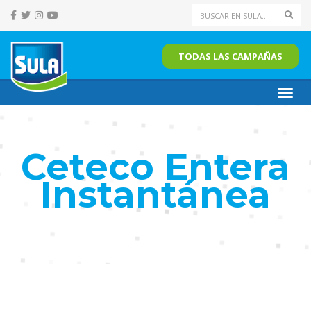
Sear
TODAS LAS CAMPAÑAS
Toggl
navig
Ceteco Entera
Instantánea