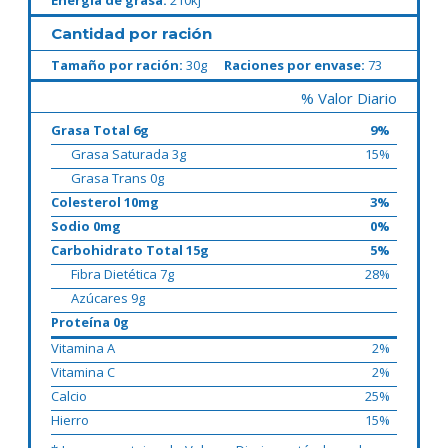
Energía de grasa:
210kj
Cantidad por ración
Tamaño por ración:
30g
Raciones por envase:
73
% Valor Diario
Grasa Total 6g
9%
Grasa Saturada 3g
15%
Grasa Trans 0g
Colesterol 10mg
3%
Sodio 0mg
0%
Carbohidrato Total 15g
5%
Fibra Dietética 7g
28%
Azúcares 9g
Proteína 0g
Vitamina A
2%
Vitamina C
2%
Calcio
25%
Hierro
15%