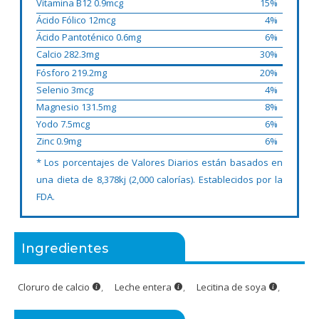
Vitamina B12 0.9mcg
15%
Ácido Fólico 12mcg
4%
Ácido Pantoténico 0.6mg
6%
Calcio 282.3mg
30%
Fósforo 219.2mg
20%
Selenio 3mcg
4%
Magnesio 131.5mg
8%
Yodo 7.5mcg
6%
Zinc 0.9mg
6%
* Los porcentajes de Valores Diarios están basados en
una dieta de 8,378kj (2,000 calorías). Establecidos por la
FDA.
Ingredientes
Cloruro de calcio
,
Leche entera
,
Lecitina de soya
,