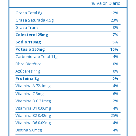
% Valor Diario
Grasa Total 8g
12%
Grasa Saturada 4.5g
23%
Grasa Trans
0%
Colesterol 25mg
7%
Sodio 110mg
5%
Potasio 350mg
10%
Carbohidrato Total 11g
4%
Fibra Dietética
0%
Azúcares 11g
0%
Proteína 8g
0%
Vitamina A 72.1mcg
4%
Vitamina C 3mg
6%
Vitamina D 0.21mcg
2%
Vitamina B1 0.06mg
4%
Vitamina B2 0.42mg
25%
Vitamina B6 0.09mg
4%
Biotina 9.0mcg
4%