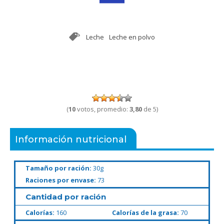
Leche
Leche en polvo
(
10
votos, promedio:
3,80
de 5)
Información nutricional
Tamaño por ración:
30g
Raciones por envase:
73
Cantidad por ración
Calorías:
160
Calorías de la grasa:
70