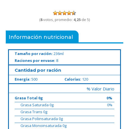
(
8
votos, promedio:
4,25
de 5)
Información nutricional
Tamaño por ración:
236ml
Raciones por envase:
8
Cantidad por ración
Energía:
500
Calorías:
120
% Valor Diario
Grasa Total 0g
0%
Grasa Saturada 0g
0%
Grasa Trans 0g
Grasa Poliinsaturada 0g
Grasa Monoinsaturada 0g