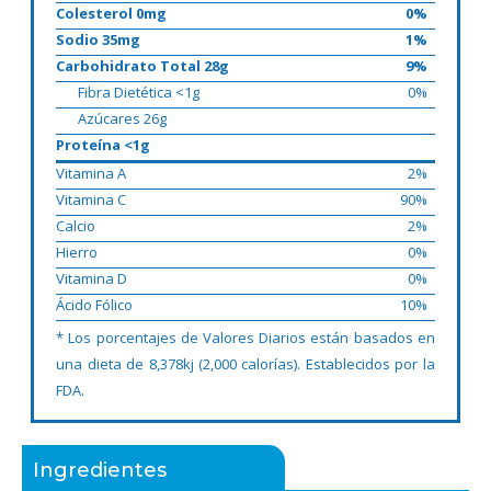
Colesterol 0mg
0%
Sodio 35mg
1%
Carbohidrato Total 28g
9%
Fibra Dietética <1g
0%
Azúcares 26g
Proteína <1g
Vitamina A
2%
Vitamina C
90%
Calcio
2%
Hierro
0%
Vitamina D
0%
Ácido Fólico
10%
* Los porcentajes de Valores Diarios están basados en
una dieta de 8,378kj (2,000 calorías). Establecidos por la
FDA.
Ingredientes