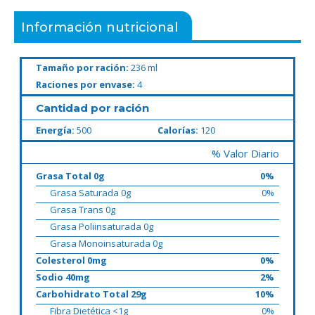
Información nutricional
Tamaño por ración:
236 ml
Raciones por envase:
4
Cantidad por ración
Energía:
500
Calorías:
120
% Valor Diario
Grasa Total 0g
0%
Grasa Saturada 0g
0%
Grasa Trans 0g
Grasa Poliinsaturada 0g
Grasa Monoinsaturada 0g
Colesterol 0mg
0%
Sodio 40mg
2%
Carbohidrato Total 29g
10%
Fibra Dietética <1g
0%