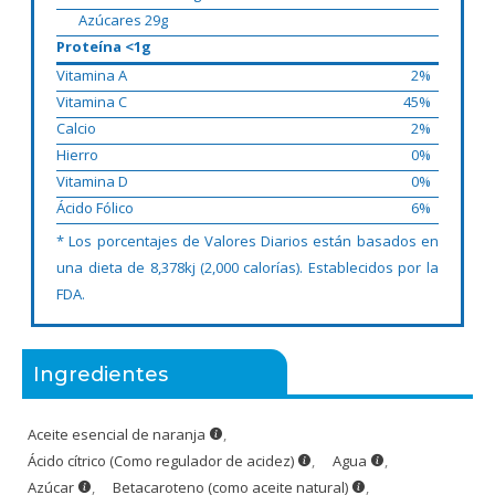
Azúcares 29g
Proteína <1g
Vitamina A
2%
Vitamina C
45%
Calcio
2%
Hierro
0%
Vitamina D
0%
Ácido Fólico
6%
* Los porcentajes de Valores Diarios están basados en
una dieta de 8,378kj (2,000 calorías). Establecidos por la
FDA.
Ingredientes
Aceite esencial de naranja
,
Ácido cítrico (Como regulador de acidez)
,
Agua
,
Azúcar
,
Betacaroteno (como aceite natural)
,