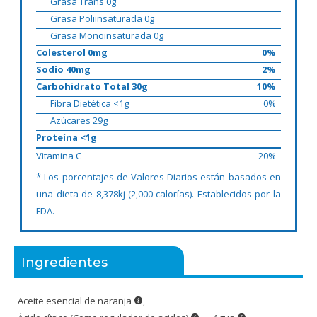
Grasa Trans 0g
Grasa Poliinsaturada 0g
Grasa Monoinsaturada 0g
Colesterol 0mg
0%
Sodio 40mg
2%
Carbohidrato Total 30g
10%
Fibra Dietética <1g
0%
Azúcares 29g
Proteína <1g
Vitamina C
20%
* Los porcentajes de Valores Diarios están basados en
una dieta de 8,378kj (2,000 calorías). Establecidos por la
FDA.
Ingredientes
Aceite esencial de naranja
,