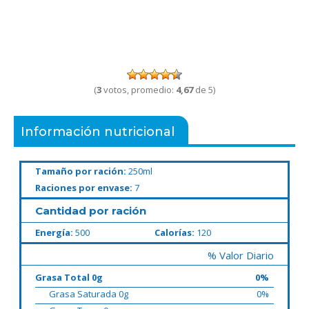
(
3
votos, promedio:
4,67
de 5)
Información nutricional
Tamaño por ración:
250ml
Raciones por envase:
7
Cantidad por ración
Energía:
500
Calorías:
120
% Valor Diario
Grasa Total 0g
0%
Grasa Saturada 0g
0%