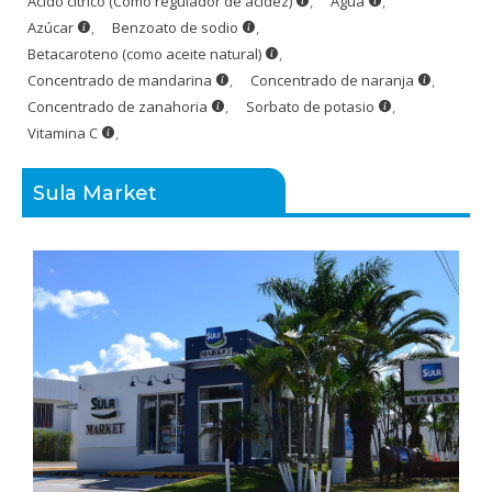
Ácido cítrico (Como regulador de acidez)
,
Agua
,
Azúcar
,
Benzoato de sodio
,
Betacaroteno (como aceite natural)
,
Concentrado de mandarina
,
Concentrado de naranja
,
Concentrado de zanahoria
,
Sorbato de potasio
,
Vitamina C
,
Sula Market