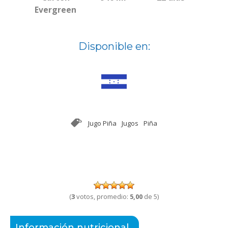
Evergreen
Disponible en:
Jugo Piña
Jugos
Piña
(
3
votos, promedio:
5,00
de 5)
Información nutricional