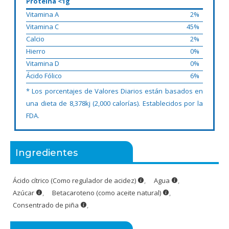
Proteína <1g
Vitamina A
2%
Vitamina C
45%
Calcio
2%
Hierro
0%
Vitamina D
0%
Ácido Fólico
6%
* Los porcentajes de Valores Diarios están basados en
una dieta de 8,378kj (2,000 calorías). Establecidos por la
FDA.
Ingredientes
Ácido cítrico (Como regulador de acidez)
,
Agua
,
Azúcar
,
Betacaroteno (como aceite natural)
,
Consentrado de piña
,