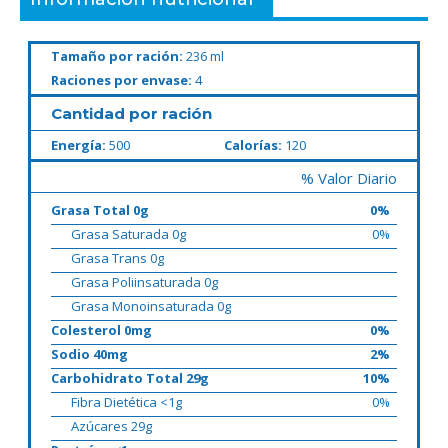
Tamaño por ración:
236 ml
Raciones por envase:
4
Cantidad por ración
Energía:
500
Calorías:
120
% Valor Diario
Grasa Total 0g
0%
Grasa Saturada 0g
0%
Grasa Trans 0g
Grasa Poliinsaturada 0g
Grasa Monoinsaturada 0g
Colesterol 0mg
0%
Sodio 40mg
2%
Carbohidrato Total 29g
10%
Fibra Dietética <1g
0%
Azúcares 29g