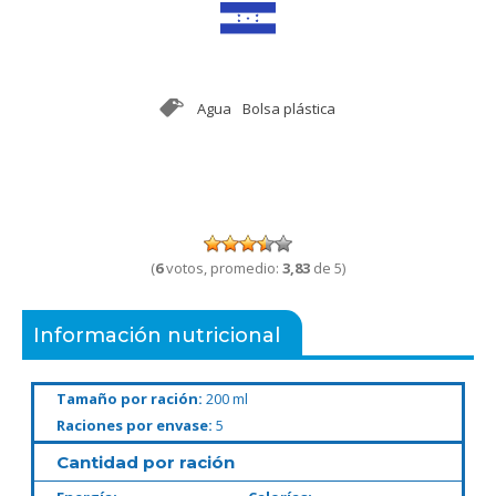
Agua
Bolsa plástica
(
6
votos, promedio:
3,83
de 5)
Información nutricional
Tamaño por ración:
200 ml
Raciones por envase:
5
Cantidad por ración