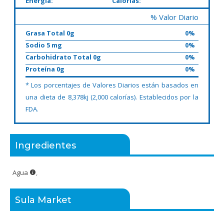
Energía:
Calorías:
% Valor Diario
Grasa Total 0g
0%
Sodio 5 mg
0%
Carbohidrato Total 0g
0%
Proteína 0g
0%
* Los porcentajes de Valores Diarios están basados en
una dieta de 8,378kj (2,000 calorías). Establecidos por la
FDA.
Ingredientes
Agua
,
Sula Market