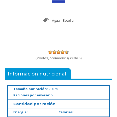
Agua
Botella
(
7
votos, promedio:
4,29
de 5)
Información nutricional
Tamaño por ración:
200 ml
Raciones por envase:
5
Cantidad por ración
Energía:
Calorías: