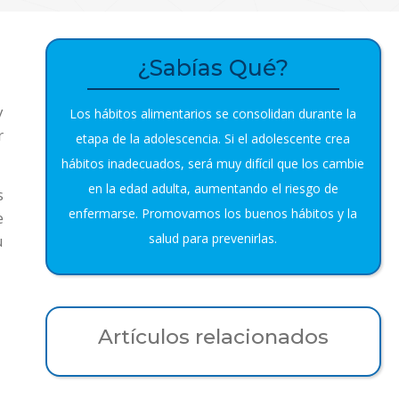
¿Sabías Qué?
y
Los hábitos alimentarios se consolidan durante la
r
etapa de la adolescencia. Si el adolescente crea
hábitos inadecuados, será muy difícil que los cambie
en la edad adulta, aumentando el riesgo de
s
enfermarse. Promovamos los buenos hábitos y la
e
salud para prevenirlas.
u
Artículos relacionados