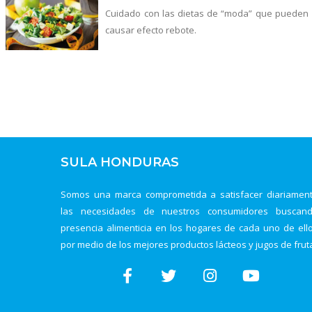
Cuidado con las dietas de “moda” que pueden
causar efecto rebote.
SULA HONDURAS
Somos una marca comprometida a satisfacer diariamen
las necesidades de nuestros consumidores buscan
presencia alimenticia en los hogares de cada uno de ell
por medio de los mejores productos lácteos y jugos de frut