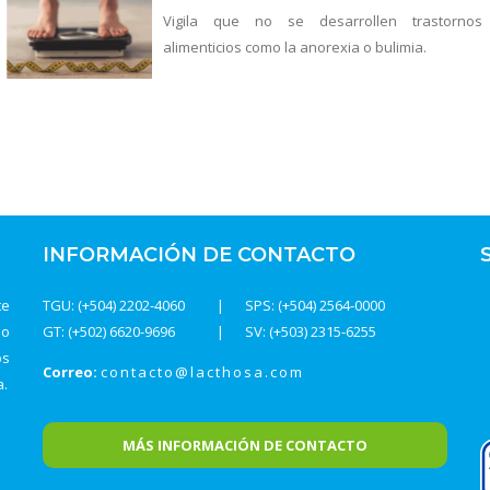
Vigila que no se desarrollen trastornos
alimenticios como la anorexia o bulimia.
INFORMACIÓN DE CONTACTO
te
TGU: (+504) 2202-4060
SPS: (+504) 2564-0000
do
GT: (+502) 6620-9696
SV: (+503) 2315-6255
os
Correo:
contacto@lacthosa.com
a.
MÁS INFORMACIÓN DE CONTACTO