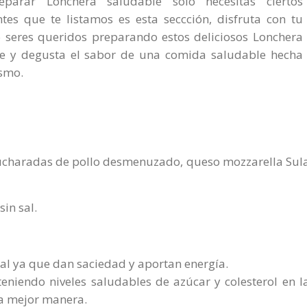
eparar Lonchera saludable solo necesitas ciertos
ntes que te listamos es esta seccción, disfruta con tu
o seres queridos preparando estos deliciosos Lonchera
e y degusta el sabor de una comida saludable hecha
ismo.
s cucharadas de pollo desmenuzado, queso mozzarella Sul
in sal.
al ya que dan saciedad y aportan energía.
niendo niveles saludables de azúcar y colesterol en l
la mejor manera.