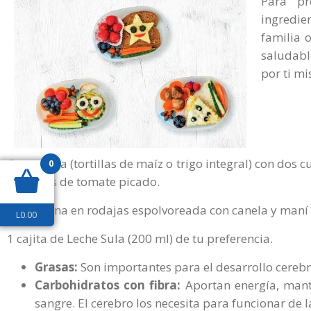
Para pr
ingredie
familia 
saludabl
por ti m
Quesadilla (tortillas de maíz o trigo integral) con do
0
y cubitos de tomate picado.
1 manzana en rodajas espolvoreada con canela y maní s
L
0.00
1 cajita de Leche Sula (200 ml) de tu preferencia.
Grasas:
Son importantes para el desarrollo cerebr
Carbohidratos con fibra:
Aportan energía, mante
sangre. El cerebro los necesita para funcionar de 