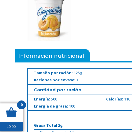
Información nutricional
Tamaño por ración:
125g
Raciones por envase:
1
Cantidad por ración
Energía:
500
Calorías:
110
0
Energía de grasa:
100
Grasa Total 2g
L
0.00