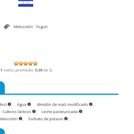
Melocotón
Yogurt
(
1
votos, promedio:
5,00
de 5)
idez)
,
Agua
,
Almidón de maíz modificado
,
Cultivos lácticos
,
Leche pasteurizada
,
Melocotón
,
Sorbato de potasio
,