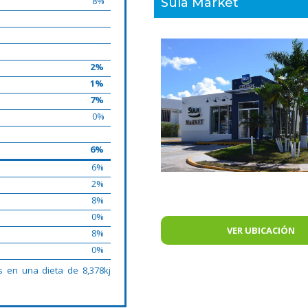
8%
Sula Market
2%
1%
7%
0%
6%
6%
2%
8%
0%
VER UBICACIÓN
8%
0%
s en una dieta de 8,378kj