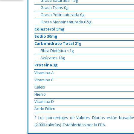
Grasa Saturada 1.5g
Grasa Trans 0g
Grasa Poliinsaturada 0g
Grasa Monoinsaturada 0.5g
Colesterol 5mg
Sodio 30mg
Carbohidrato Total 21g
Fibra Dietética <1g
Azúcares 18g
Proteína 3g
Vitamina A
Vitamina C
Calcio
Hierro
Vitamina D
Ácido Fólico
* Los porcentajes de Valores Diarios están basado
(2,000 calorías). Establecidos por la FDA.