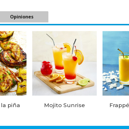
Opiniones
la piña
Mojito Sunrise
Frapp