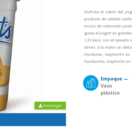
Disfruta el sabor del yo
producto de calidad Lact
trozos de melocotón junto
gusta el yogurt en grande
1.25 kilos, con el tamaño 
tienes a la mano un delic
Honduras, Gaymont’s es 
hondureña, Gaymont’s es 
Empaque —
Vaso
plástico
Descargar