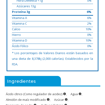
Fibra Dietética <1g
0%
Azúcares 13g
Proteína 3g
6%
Vitamina A
6%
Vitamina C
2%
Calcio
10%
Hierro
0%
Vitamina D
10%
Ácido Fólico
0%
* Los porcentajes de Valores Diarios están basados en
una dieta de 8,378kj (2,000 calorías). Establecidos por la
FDA.
Ingredientes
Ácido cítrico (Como regulador de acidez)
,
Agua
,
Almidón de maíz modificado
,
Azúcar
,