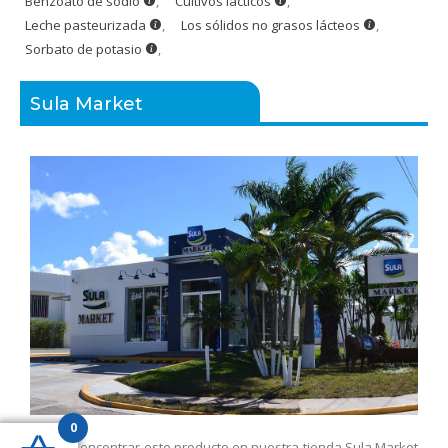
Benzoato de sodio
,
Cultivos lácticos
,
Leche pasteurizada
,
Los sólidos no grasos lácteos
,
Sorbato de potasio
,
Sula Market
0
Puedes encontrar este producto en nuestra tienda Sula Market