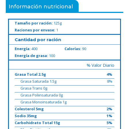
Información nutricional
Tamaño por ración:
125g
Raciones por envase:
1
Cantidad por ración
Energía:
400
Calorías:
90
Energía de grasa:
100
% Valor Diario
Grasa Total 2.5g
4%
Grasa Saturada 1.5g
8%
Grasa Trans 0g
Grasa Poliinsaturada 0g
Grasa Monoinsaturada 1g
Colesterol 5mg
2%
Sodio 35mg
1%
Carbohidrato Total 15g
5%