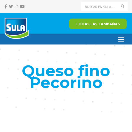
Sear
TODAS LAS CAMPAÑAS
Toggl
navig
Queso fino
Pecorino