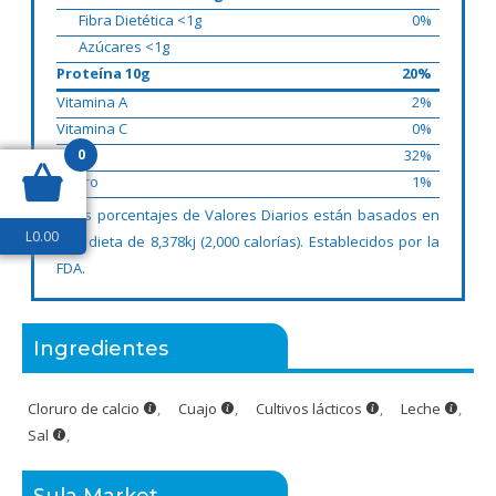
Fibra Dietética <1g
0%
Azúcares <1g
Proteína 10g
20%
Vitamina A
2%
Vitamina C
0%
0
Calcio
32%
Hierro
1%
* Los porcentajes de Valores Diarios están basados en
L
0.00
una dieta de 8,378kj (2,000 calorías). Establecidos por la
FDA.
Ingredientes
Cloruro de calcio
,
Cuajo
,
Cultivos lácticos
,
Leche
,
Sal
,