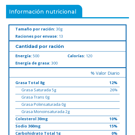
Información nutricional
Tamaño por ración:
30g
Raciones por envase:
13
Cantidad por ración
Energía:
500
Calorías:
120
Energía de grasa:
300
% Valor Diario
Grasa Total 8g
12%
Grasa Saturada 5g
26%
Grasa Trans 0g
Grasa Poliinsaturada 0g
Grasa Monoinsaturada 2g
Colesterol 30mg
10%
Sodio 360mg
15%
Carbohidrato Total 1g
0%