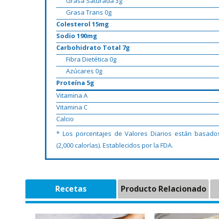
Grasa Saturada 3g
Grasa Trans 0g
Colesterol 15mg
Sodio 190mg
Carbohidrato Total 7g
Fibra Dietética 0g
Azúcares 0g
Proteína 5g
Vitamina A
Vitamina C
Calcio
* Los porcentajes de Valores Diarios están basado
(2,000 calorías). Establecidos por la FDA.
Recetas
Producto Relacionado