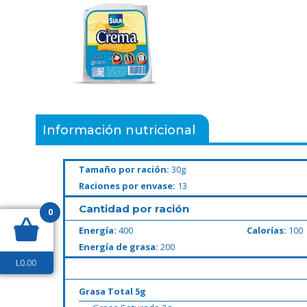
Información nutricional
Tamaño por ración:
30g
Raciones por envase:
13
Cantidad por ración
0
Energía:
400
Calorías:
100
Energía de grasa:
200
L
0.00
Grasa Total 5g