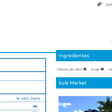
Que
Ingredientes
Cloruro de calcio
,
Cuajo
,
L
Sula Market
% Valor Diario
8%