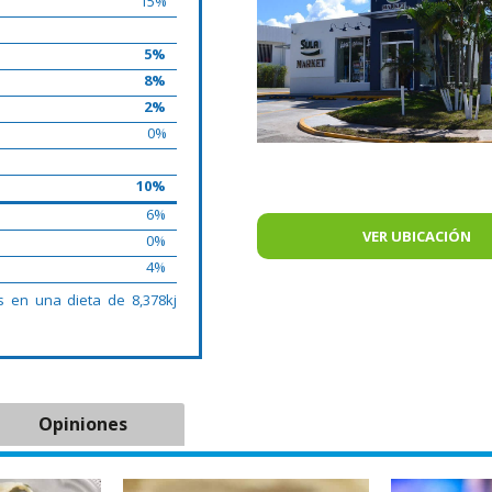
15%
5%
8%
2%
0%
10%
6%
VER UBICACIÓN
0%
4%
s en una dieta de 8,378kj
Opiniones