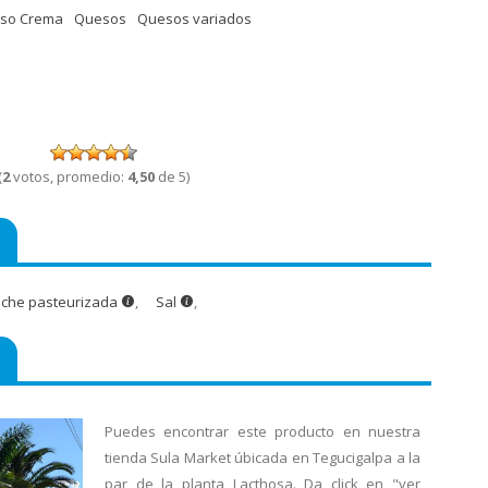
so Crema
Quesos
Quesos variados
(
2
votos, promedio:
4,50
de 5)
eche pasteurizada
,
Sal
,
Puedes encontrar este producto en nuestra
tienda Sula Market úbicada en Tegucigalpa a la
par de la planta Lacthosa. Da click en "ver