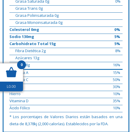
Grasa Saturada 0g
0%
Grasa Trans 0g
Grasa Poliinsaturada 0g
Grasa Monoinsaturada 0g
Colesterol 0mg
0%
Sodio 130mg
5%
Carbohidrato Total 15g
5%
Fibra Dietética 2g
8%
Azúcares 13g
0
Proteína 8g
16%
Vitamina A
15%
Vitamina C
50%
L
0.00
Calcio
30%
Hierro
10%
Vitamina D
35%
Ácido Fólico
10%
* Los porcentajes de Valores Diarios están basados en una
dieta de 8,378kj (2,000 calorías). Establecidos por la FDA.