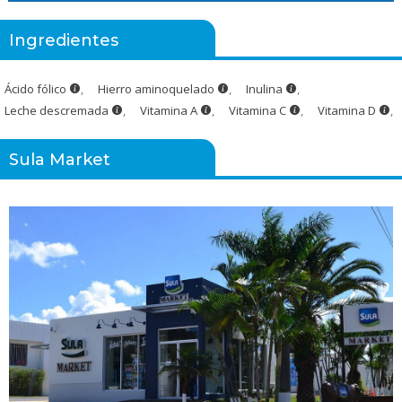
Ingredientes
Ácido fólico
,
Hierro aminoquelado
,
Inulina
,
Leche descremada
,
Vitamina A
,
Vitamina C
,
Vitamina D
,
Sula Market