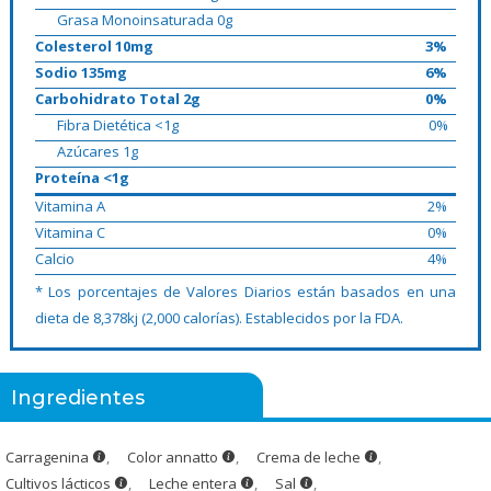
Grasa Monoinsaturada 0g
Colesterol 10mg
3%
Sodio 135mg
6%
Carbohidrato Total 2g
0%
Fibra Dietética <1g
0%
Azúcares 1g
Proteína <1g
Vitamina A
2%
Vitamina C
0%
Calcio
4%
* Los porcentajes de Valores Diarios están basados en una
dieta de 8,378kj (2,000 calorías). Establecidos por la FDA.
Ingredientes
Carragenina
,
Color annatto
,
Crema de leche
,
Cultivos lácticos
,
Leche entera
,
Sal
,