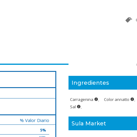
Ingredientes
Carragenina
,
Color annatto
,
Sal
,
% Valor Diario
Sula Market
5%