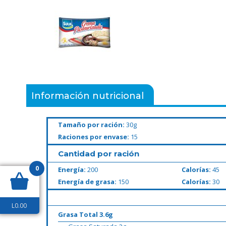
Información nutricional
Tamaño por ración:
30g
Raciones por envase:
15
Cantidad por ración
0
Energía:
200
Calorías:
45
Energía de grasa:
150
Calorías:
30
L
0.00
Grasa Total 3.6g