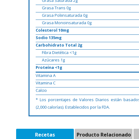
Grasa Saturada 2g
Grasa Trans 0g
Grasa Poliinsaturada 0g
Grasa Monoinsaturada 0g
Colesterol 10mg
Sodio 135mg
Carbohidrato Total 2g
Fibra Dietética <1g
Azúcares 1g
Proteína <1g
Vitamina A
Vitamina C
Calcio
* Los porcentajes de Valores Diarios están basado
(2,000 calorías). Establecidos por la FDA.
Recetas
Producto Relacionado