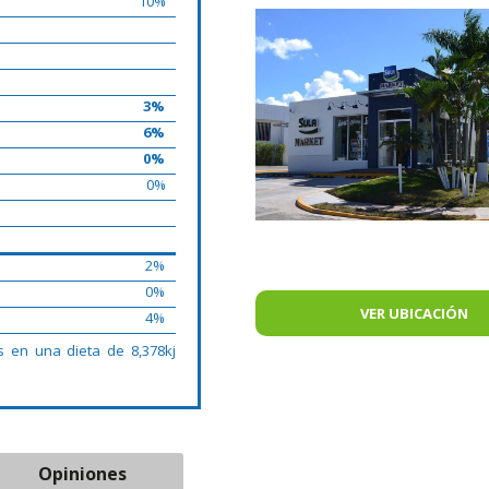
10%
3%
6%
0%
0%
2%
0%
VER UBICACIÓN
4%
s en una dieta de 8,378kj
Opiniones