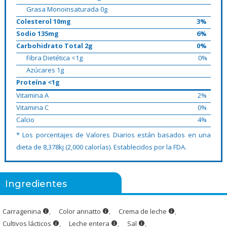
Grasa Monoinsaturada 0g
Colesterol 10mg
3%
Sodio 135mg
6%
Carbohidrato Total 2g
0%
Fibra Dietética <1g
0%
Azúcares 1g
Proteína <1g
Vitamina A
2%
Vitamina C
0%
Calcio
4%
* Los porcentajes de Valores Diarios están basados en una
dieta de 8,378kj (2,000 calorías). Establecidos por la FDA.
Ingredientes
Carragenina
,
Color annatto
,
Crema de leche
,
Cultivos lácticos
,
Leche entera
,
Sal
,