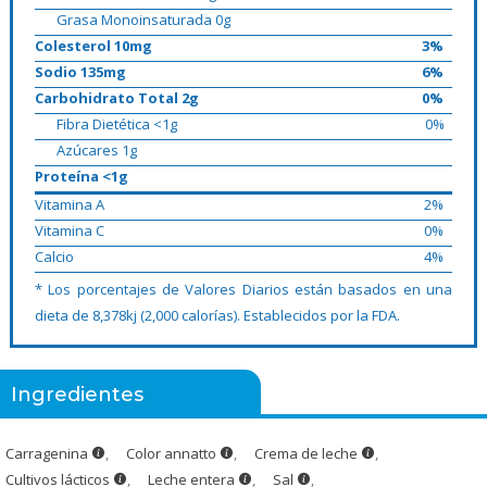
Grasa Monoinsaturada 0g
Colesterol 10mg
3%
Sodio 135mg
6%
Carbohidrato Total 2g
0%
Fibra Dietética <1g
0%
Azúcares 1g
Proteína <1g
Vitamina A
2%
Vitamina C
0%
Calcio
4%
* Los porcentajes de Valores Diarios están basados en una
dieta de 8,378kj (2,000 calorías). Establecidos por la FDA.
Ingredientes
Carragenina
,
Color annatto
,
Crema de leche
,
Cultivos lácticos
,
Leche entera
,
Sal
,