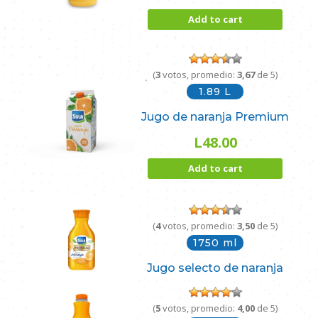
Add to cart
(
3
votos, promedio:
3,67
de 5)
1.89 L
Jugo de naranja Premium
L
48.00
Add to cart
(
4
votos, promedio:
3,50
de 5)
1750 ml
Jugo selecto de naranja
(
5
votos, promedio:
4,00
de 5)