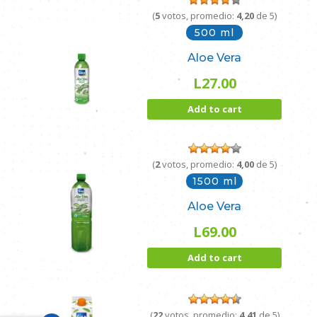
(
5
votos, promedio:
4,20
de 5)
500 ml
Aloe Vera
L
27.00
Add to cart
(
2
votos, promedio:
4,00
de 5)
1500 ml
Aloe Vera
L
69.00
Add to cart
(
22
votos, promedio:
4,41
de 5)