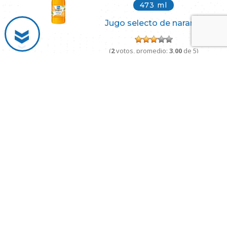
473 ml
Jugo selecto de naranja
(
2
votos, promedio:
3,00
de 5)
1750 ml
Jugo selecto de naranja
L
49.00
Add to cart
SULA HONDURAS
Somos una marca comprometida a satisfacer diariamente las
necesidades de nuestros consumidores buscando presencia