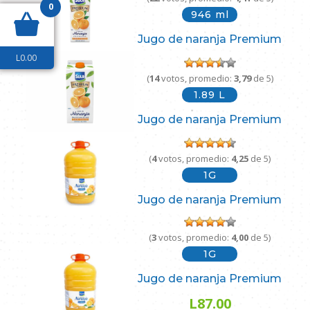
0
946 ml
Jugo de naranja Premium
L
0.00
(
14
votos, promedio:
3,79
de 5)
1.89 L
Jugo de naranja Premium
(
4
votos, promedio:
4,25
de 5)
1G
Jugo de naranja Premium
(
3
votos, promedio:
4,00
de 5)
1G
Jugo de naranja Premium
L
87.00