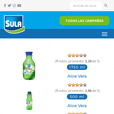
Sear
TODAS LAS CAMPAÑAS
Toggl
navig
(
7
votos, promedio:
3,29
de 5)
1750 ml
Aloe Vera
(
7
votos, promedio:
3,86
de 5)
500 ml
Aloe Vera