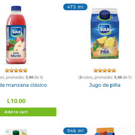
473 ml
os, promedio:
5,00
de 5)
(
3
votos, promedio:
5,00
de 5)
de manzana clásico
Jugo de piña
L
10.00
Add to cart
946 ml