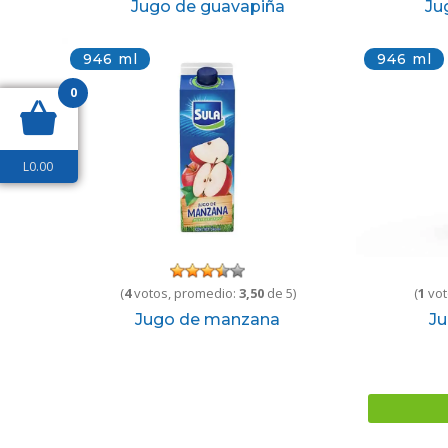
Jugo de guavapiña
Ju
946 ml
946 ml
0
L
0.00
(
4
votos, promedio:
3,50
de 5)
(
1
vot
Jugo de manzana
J