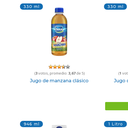
330 ml
330 ml
(
3
votos, promedio:
3,67
de 5)
(
1
vot
Jugo de manzana clásico
Jugo 
946 ml
1 Litro