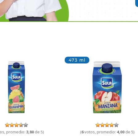
473 ml
os, promedio:
3,80
de 5)
(
6
votos, promedio:
4,00
de 5)