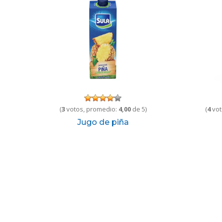
(
3
votos, promedio:
4,00
de 5)
(
4
vot
Jugo de piña
473 ml
1 Litro