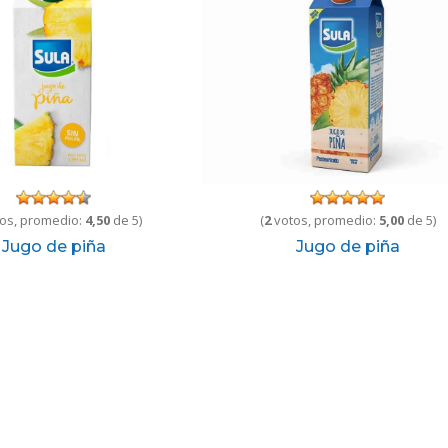
os, promedio:
4,50
de 5)
(
2
votos, promedio:
5,00
de 5)
Jugo de piña
Jugo de piña
L
24.00
Add to cart
330 ml