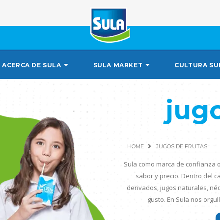
ACERCA DE SULA
SULA MARKET
CULTURA SU
jugo
HOME
JUGOS DE FRUTAS
Sula como marca de confianza of
sabor y precio. Dentro del 
derivados, jugos naturales, né
gusto. En Sula nos orgu