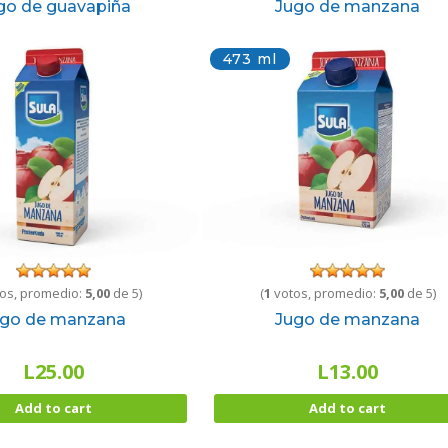
go de guavapiña
Jugo de manzana
473 ml
os, promedio:
5,00
de 5)
(
1
votos, promedio:
5,00
de 5)
ugo de manzana
Jugo de manzana
L
25.00
L
13.00
Add to cart
Add to cart