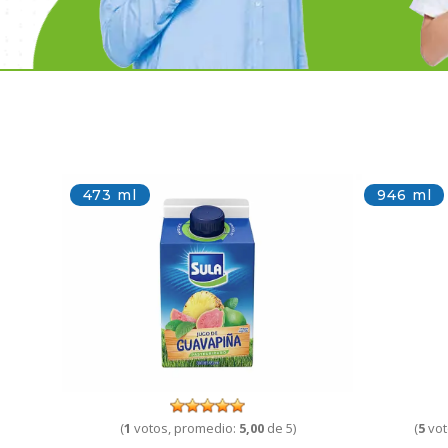
473 ml
946 ml
(
1
votos, promedio:
5,00
de 5)
(
5
vot