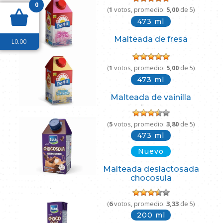
0
(
1
votos, promedio:
5,00
de 5)
473 ml
Malteada de fresa
L
0.00
(
1
votos, promedio:
5,00
de 5)
473 ml
Malteada de vainilla
(
5
votos, promedio:
3,80
de 5)
473 ml
Nuevo
Malteada deslactosada
chocosula
(
6
votos, promedio:
3,33
de 5)
200 ml