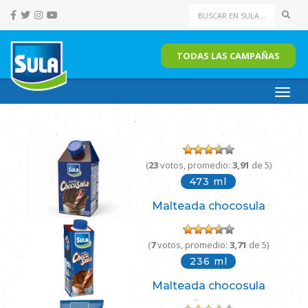
Sear
TODAS LAS CAMPAÑAS
Toggl
navig
(
23
votos, promedio:
3,91
de 5)
473 ml
Malteada chocosula
(
7
votos, promedio:
3,71
de 5)
236 ml
Malteada chocosula