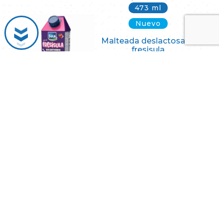
473 ml
Nuevo
Malteada deslactosada
fresisula
L
17.00
Add to cart
(
2
votos, promedio:
4,00
de 5)
473 ml
Nuevo
Malteada deslactosada
vainisula
SULA HONDURAS
(
3
votos, promedio:
3,67
de 5)
Somos una marca comprometida a satisfacer diariamente las
200 ml