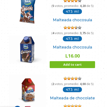
(
5
votos, promedio:
4,20
de 5)
473 ml
Malteada chocosula
(
4
votos, promedio:
3,75
de 5)
473 ml
Malteada chocosula
L
16.00
Add to cart
(
2
votos, promedio:
4,00
de 5)
473 ml
Malteada de chocolate