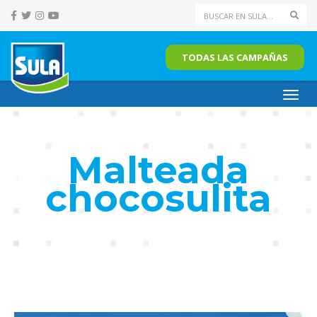
Sear
TODAS LAS CAMPAÑAS
Toggl
navig
Malteada
chocosulita