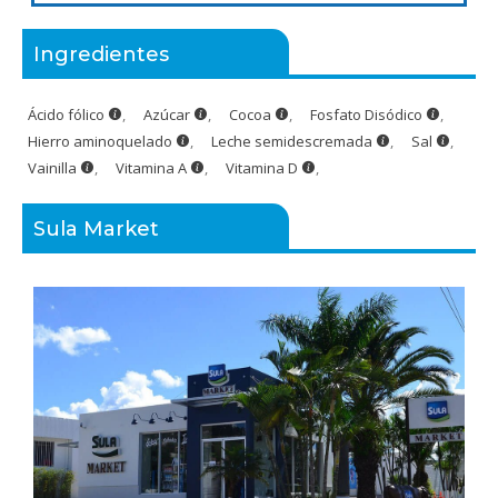
Ingredientes
Ácido fólico
,
Azúcar
,
Cocoa
,
Fosfato Disódico
,
Hierro aminoquelado
,
Leche semidescremada
,
Sal
,
Vainilla
,
Vitamina A
,
Vitamina D
,
Sula Market