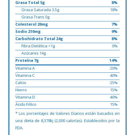
Grasa Total 5g
8%
Grasa Saturada 3.5g
18%
Grasa Trans 0g
Colesterol 20mg
7%
Sodio 210mg
9%
Carbohidrato Total 24g
8%
Fibra Dietética <1g
0%
Azúcares 14g
Proteína 7g
14%
Vitamina A
20%
Vitamina C
40%
Calcio
25%
Hierro
15%
Vitamina D
40%
Ácido Fólico
15%
* Los porcentajes de Valores Diarios están basados en
una dieta de 8,378kj (2,000 calorías). Establecidos por la
FDA.