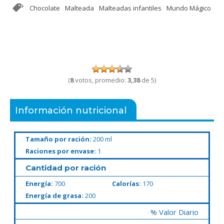
Chocolate
Malteada
Malteadas infantiles
Mundo Mágico
(
8
votos, promedio:
3,38
de 5)
Información nutricional
Tamaño por ración:
200 ml
Raciones por envase:
1
Cantidad por ración
Energía:
700
Calorías:
170
Energía de grasa:
200
% Valor Diario