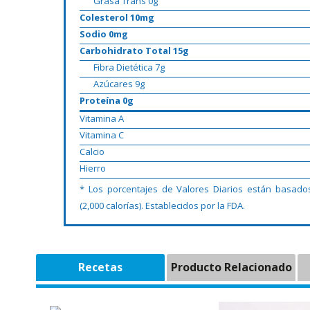
Grasa Trans 0g
Colesterol 10mg
Sodio 0mg
Carbohidrato Total 15g
Fibra Dietética 7g
Azúcares 9g
Proteína 0g
Vitamina A
Vitamina C
Calcio
Hierro
* Los porcentajes de Valores Diarios están basado
(2,000 calorías). Establecidos por la FDA.
Recetas
Producto Relacionado