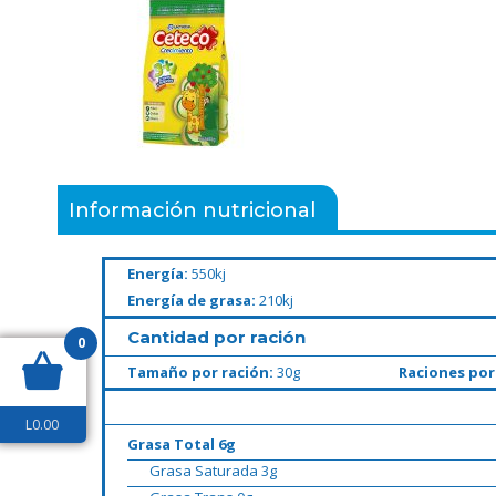
Información nutricional
Energía:
550kj
Energía de grasa:
210kj
Cantidad por ración
0
Tamaño por ración:
30g
Raciones por
L
0.00
Grasa Total 6g
Grasa Saturada 3g