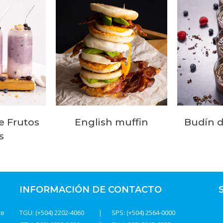
e Frutos
English muffin
Budín d
s
INFORMACIÓN DE CONTACTO
te
TGU: (+504) 2202-4060
SPS: (+504) 2564-0000