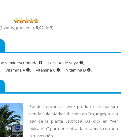
(
1
votos, promedio:
5,00
de 5)
che semidescremada
,
Lecitina de soya
,
,
Vitamina A
,
Vitamina C
,
Vitamina D
,
Puedes encontrar este producto en nuestra
tienda Sula Market úbicada en Tegucigalpa a la
par de la planta Lacthosa. Da click en "ver
ubicación" para encontrar la ruta mas cercana
a tu posición.