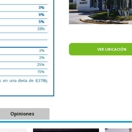
3%
0%
5%
28%
VER UBICACIÓN
2%
2%
25%
15%
s en una dieta de 8,378kj
Opiniones