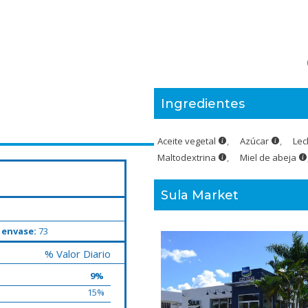
Ingredientes
Aceite vegetal
,
Azúcar
,
Le
Maltodextrina
,
Miel de abeja
Sula Market
 envase:
73
% Valor Diario
9%
15%