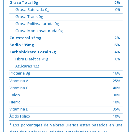
Grasa Total 0g
0%
Grasa Saturada 0g
0%
Grasa Trans 0g
Grasa Poliinsaturada 0g
Grasa Monoinsaturada 0g
Colesterol <5mg
2%
Sodio 135mg
6%
Carbohidrato Total 12g
4%
Fibra Dietética <1g
0%
Azúcares 12g
Proteína 8g
16%
Vitamina A
25%
Vitamina C
40%
Calcio
30%
Hierro
10%
Vitamina D
35%
Ácido Fólico
10%
* Los porcentajes de Valores Diarios están basados en una
dieta de 8,378kj (2,000 calorías). Establecidos por la FDA.