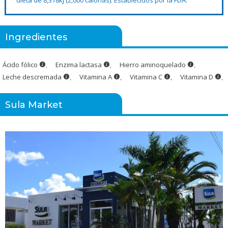
Ingredientes
Ácido fólico
,
Enzima lactasa
,
Hierro aminoquelado
,
Leche descremada
,
Vitamina A
,
Vitamina C
,
Vitamina D
,
Sula Market