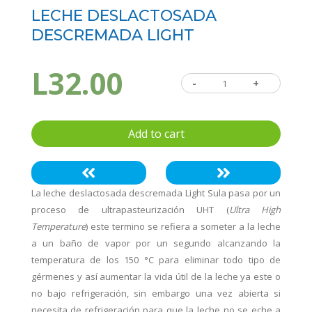
LECHE DESLACTOSADA
DESCREMADA LIGHT
L
32.00
-
Leche
+
Deslactosada
Descremada
Add to cart
Light
quantity
La leche deslactosada descremada Light Sula pasa por un
proceso de ultrapasteurización UHT (
Ultra High
Temperature
) este termino se refiera a someter a la leche
a un baño de vapor por un segundo alcanzando la
temperatura de los 150 °C para eliminar todo tipo de
gérmenes y así aumentar la vida útil de la leche ya este o
no bajo refrigeración, sin embargo una vez abierta si
necesita de refrigeración para que la leche no se eche a