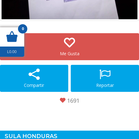
0
L
0.00
Me Gusta
Compartir
Reportar
1691
SULA HONDURAS