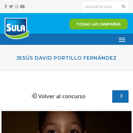
Sear
TODAS LAS CAMPAÑAS
Toggl
navig
JESÚS DAVID PORTILLO FERNÁNDEZ
Volver al concurso