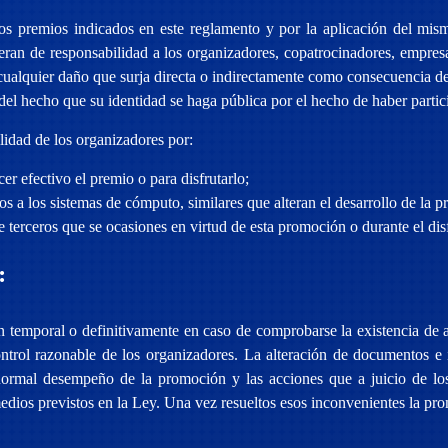
los premios indicados en este reglamento y por la aplicación del mis
liberan de responsabilidad a los organizadores, copatrocinadores, empr
cualquier daño que surja directa o indirectamente como consecuencia de 
n del hecho que su identidad se haga pública por el hecho de haber part
ilidad de los organizadores por:
er efectivo el premio o para disfrutarlo;
s a los sistemas de cómputo, similares que alteran el desarrollo de la 
e terceros que se ocasiones en virtud de esta promoción o durante el dis
:
n temporal o definitivamente en caso de comprobarse la existencia de 
control razonable de los organizadores. La alteración de documentos 
 normal desempeño de la promoción y las acciones que a juicio de los
dios previstos en la Ley. Una vez resueltos esos inconvenientes la pro