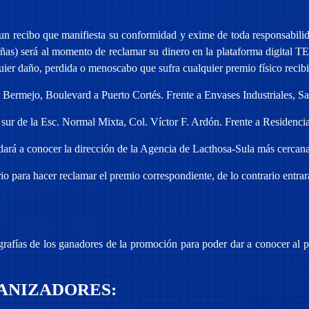
 un recibo que manifiesta su conformidad y exime de toda responsabilida
videñas) será al momento de reclamar su dinero en la plataforma digi
ier daño, perdida o menoscabo que sufra cualquier premio físico recibi
 Bermejo, Boulevard a Puerto Cortés. Frente a Envases Industriales, S
l sur de la Esc. Normal Mixta, Col. Víctor F. Ardón. Frente a Residenc
rá a conocer la dirección de la Agencia de Lacthosa-Sula más cercana 
io para hacer reclamar el premio correspondiente, de lo contrario entra
ografías de los ganadores de la promoción para poder dar a conocer al p
ANIZADORES: