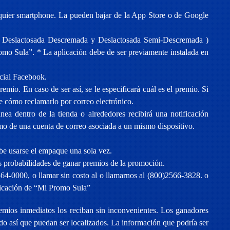
quier smartphone. La pueden bajar de la App Store o de Google
, Deslactosada Descremada y Deslactosada Semi-Descremada )
omo Sula”. * La aplicación debe de ser previamente instalada en
ocial Facebook.
emio. En caso de ser así, se le especificará cuál es el premio. Si
re cómo reclamarlo por correo electrónico.
a dentro de la tienda o alrededores recibirá una notificación
imo de una cuenta de correo asociada a un mismo dispositivo.
be usarse el empaque una sola vez.
s probabilidades de ganar premios de la promoción.
564-0000, o llamar sin costo al o llamarnos al (800)2566-3828. o
plicación de “Mi Promo Sula”
mios inmediatos los reciban sin inconvenientes. Los ganadores
ndo así que puedan ser localizados. La información que podría ser