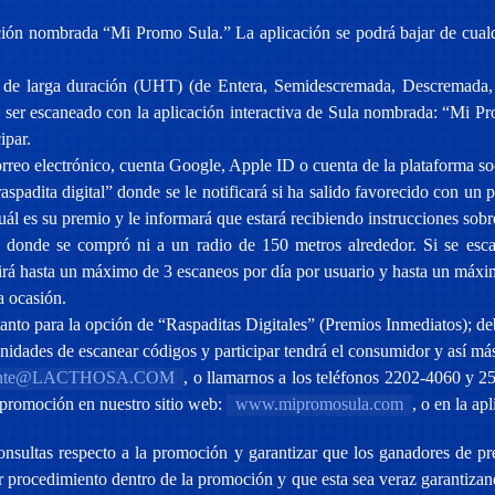
oción nombrada “Mi Promo Sula.” La aplicación se podrá bajar de cual
e de larga duración (UHT) (de Entera, Semidescremada, Descremada
ser escaneado con la aplicación interactiva de Sula nombrada: “Mi Pr
ipar.
orreo electrónico, cuenta Google, Apple ID o cuenta de la plataforma s
padita digital” donde se le notificará si ha salido favorecido con un pr
cuál es su premio y le informará que estará recibiendo instrucciones sob
donde se compró ni a un radio de 150 metros alrededor. Si se escane
tirá hasta un máximo de 3 escaneos por día por usuario y hasta un máx
a ocasión.
anto para la opción de “Raspaditas Digitales” (Premios Inmediatos); de
nidades de escanear códigos y participar tendrá el consumidor y así má
cliente@LACTHOSA.COM
, o llamarnos a los teléfonos 2202-4060 y 2
promoción en nuestro sitio web:
www.mipromosula.com
, o en la a
ltas respecto a la promoción y garantizar que los ganadores de pre
er procedimiento dentro de la promoción y que esta sea veraz garantiza