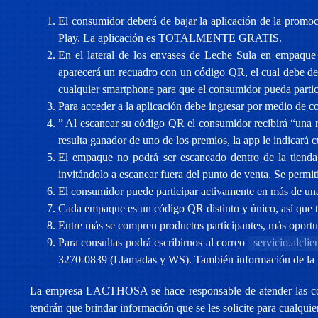
El consumidor deberá de bajar la aplicación de la prom
Play. La aplicación es TOTALMENTE GRATIS.
En el lateral de los envases de Leche Sula en empaqu
aparecerá un recuadro con un código QR, el cual debe de 
cualquier smartphone para que el consumidor pueda partic
Para acceder a la aplicación debe ingresar por medio de c
” Al escanear su código QR el consumidor recibirá “una ras
resulta ganador de uno de los premios, la app le indicará 
El empaque no podrá ser escaneado dentro de la tienda 
invitándolo a escanear fuera del punto de venta. Se permi
El consumidor puede participar activamente en más de un
Cada empaque es un código QR distinto y único, así que t
Entre más se compren productos participantes, más oportu
Para consultas podrá escribirnos al correo
servicio.al
3270-0839 (Llamadas y WS). También información de la 
La empresa LACTHOSA se hace responsable de atender las consu
tendrán que brindar información que se les solicite para cualqui